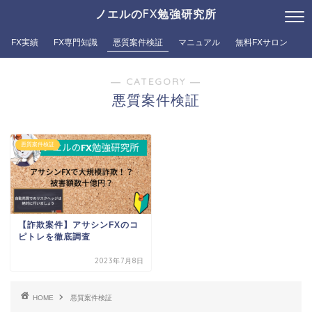
ノエルのFX勉強研究所
FX実績
FX専門知識
悪質案件検証
マニュアル
無料FXサロン
― CATEGORY ―
悪質案件検証
悪質案件検証
【詐欺案件】アサシンFXのコ
ピトレを徹底調査
2023年7月8日
HOME
悪質案件検証