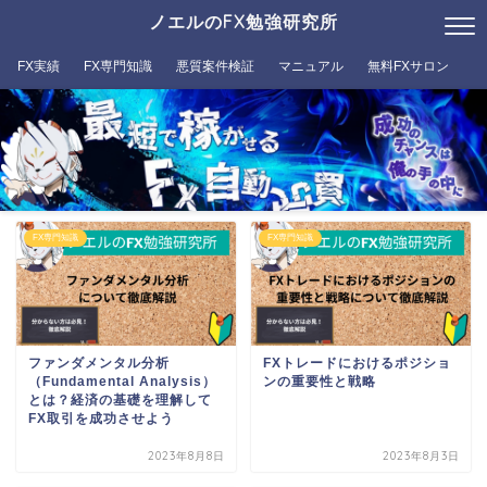
ノエルのFX勉強研究所
FX実績
FX専門知識
悪質案件検証
マニュアル
無料FXサロン
FX専門知識
FX専門知識
ファンダメンタル分析
FXトレードにおけるポジショ
（Fundamental Analysis）
ンの重要性と戦略
とは？経済の基礎を理解して
FX取引を成功させよう
2023年8月8日
2023年8月3日