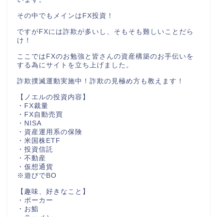
その中でもメインはFX投資！
ですがFXには詐欺が多いし、そもそも難しいことだら
け！
ここではFXのお勉強と皆さんの資産構築のお手伝いを
する為にサイトを立ち上げました。
詐欺撲滅運動実施中！詐欺の見極め方も教えます！
【ノエルの投資内容】
・FX裁量
・FX自動売買
・NISA
・資産運用系の保険
・米国株ETF
・投資信託
・不動産
・仮想通貨
※遊びでBO
【趣味、好きなこと】
・ポーカー
・お鮨